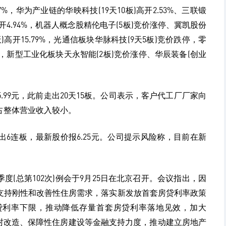
77%，华为产业链的华映科技(19天10板)高开2.53%、三联锻
板)高开4.94%，机器人概念股精伦电子(5板)竞价涨停、冀凯股份
)高开15.79%，光通信板块华脉科技(9天5板)竞价跌停，零
1%，新型工业化板块天永智能(2板)竞价涨停、华辰装备(创业
5.99元，此前走出20天15板。公司表示，客户代工厂厂家向
占整体营业收入较小。
6连板，最新股价报6.25元。公司提示风险称，目前在新
。
季度(总第102次)例会于9月25日在北京召开。会议指出，因
支持刚性和改善性住房需求，落实新发放首套房贷利率政策
贷利率下限，推动降低存量首套房贷利率落地见效，加大
中村改造、保障性住房建设等金融支持力度，推动建立房地产