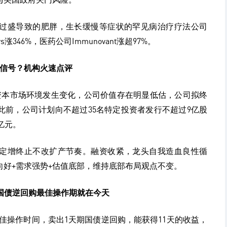
过盛导致的肥胖，生长缓慢等症状的罕见病治疗疗法公司
masys涨346%，医药公司Immunovant涨超97%。
资信号？机构火速点评
前资本市场环境发生变化，公司价值存在明显低估，公司拟终
。此前，公司计划向不超过35名特定投资者发行不超过9亿股
亿元。
定增终止不改扩产节奏。融资收紧，龙头自我造血良性循
好+需求强势+估值底部，维持底部布局观点不变。
息 国债逆回购最佳操作期就在今天
佳操作时间，卖出1天期国债逆回购，能获得11天的收益，