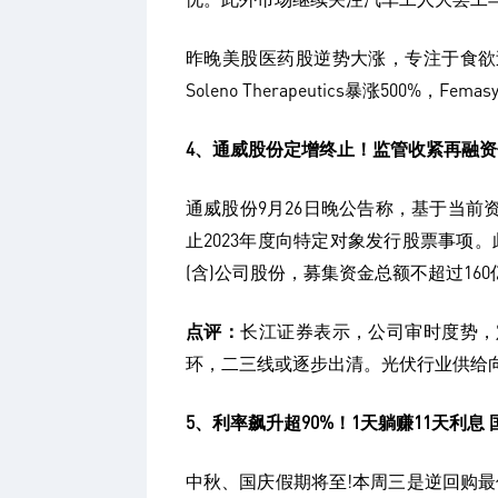
昨晚美股医药股逆势大涨，专注于食欲
Soleno Therapeutics暴涨500%，Fe
4、通威股份定增终止！监管收紧再融
通威股份9月26日晚公告称，基于当
止2023年度向特定对象发行股票事项
(含)公司股份，募集资金总额不超过160
点评：
长江证券表示，公司审时度势，
环，二三线或逐步出清。光伏行业供给向
5、利率飙升超90%！1天躺赚11天利
中秋、国庆假期将至!本周三是逆回购最