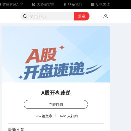
智通财经APP
大路演官网
联系我们
切换繁体
载智通财经APP
搜索
A股开盘速递
立即订阅
984 篇文章
1484 人订阅
最新文章