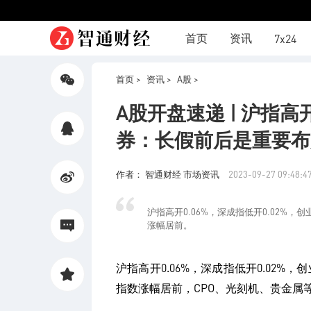
首页
资讯
7x24
首页 >
资讯 >
A股 >
分享
A股开盘速递 | 沪指高
微信
券：长假前后是重要布
分享
QQ
作者： 智通财经 市场资讯
2023-09-27 09:48:4
分享
沪指高开0.06%，深成指低开0.02%
微博
涨幅居前。
评论
沪指高开0.06%，深成指低开0.02%
指数涨幅居前，CPO、光刻机、贵金属
收藏