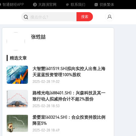
智通财经APP
大路演官网
联系我们
切换繁体
载智通财经APP
搜索
张甡喆
精选文章
大智慧(601519.SH)拟向实控人出售上海
天蓝蓝投资管理100%股权
2025-02-28 19:02
路维光电(688401.SH)：兴森科技及其一
致行动人拟减持合计不超2%股份
2025-02-28 18:53
爱婴室(603214.SH)：合众投资持股比例
降至5%
2025-02-28 18:49