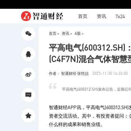
首页
资讯
7x24
首页 >
资讯 >
A股 >
分享
平高电气(600312.
微信
(C4F7N)混合气体
分享
QQ
作者： 智通财经 张甡喆
2023-11-30 16:32:00
分享
平高电气(600312.SH)发布公告，近期
微博
智通财经APP讯，平高电气(600312
评论
资者交流活动。其中，有投资者提问：
什么样的成果和销售业绩。
收藏