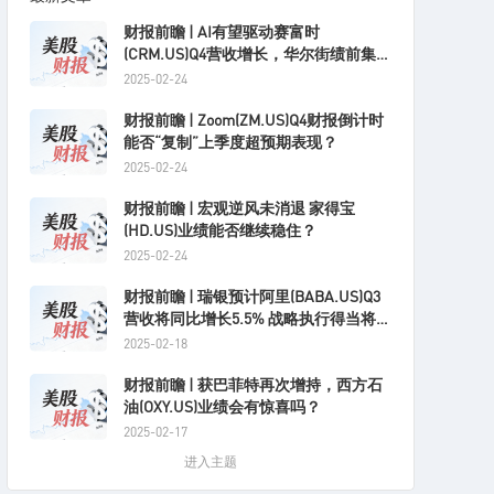
财报前瞻 | AI有望驱动赛富时
(CRM.US)Q4营收增长，华尔街绩前集体
唱多
2025-02-24
财报前瞻 | Zoom(ZM.US)Q4财报倒计时
能否“复制”上季度超预期表现？
2025-02-24
财报前瞻 | 宏观逆风未消退 家得宝
(HD.US)业绩能否继续稳住？
2025-02-24
财报前瞻 | 瑞银预计阿里(BABA.US)Q3
营收将同比增长5.5% 战略执行得当将释
放长期价值
2025-02-18
财报前瞻 | 获巴菲特再次增持，西方石
油(OXY.US)业绩会有惊喜吗？
2025-02-17
进入主题