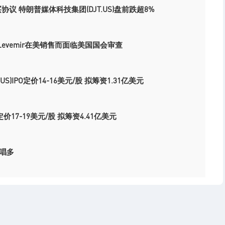
购买协议 特朗普媒体科技集团(DJT.US)盘前跌超8%
Levemir在美销售而面临美国国会审查
RTV.US)IPO定价14-16美元/股 拟筹资1.31亿美元
O定价17-19美元/股 拟筹资4.41亿美元
唱多