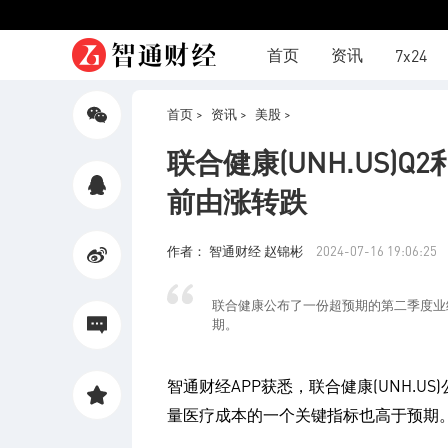
首页
资讯
7x24
首页 >
资讯 >
美股 >
分享
联合健康(UNH.US)
微信
前由涨转跌
分享
QQ
作者： 智通财经 赵锦彬
2024-07-16 19:06:25
分享
联合健康公布了一份超预期的第二季度业
微博
期。
评论
智通财经APP获悉，联合健康(UNH.
量医疗成本的一个关键指标也高于预期
收藏