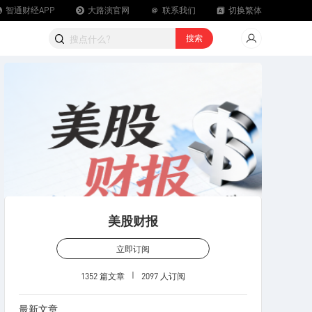
智通财经APP
大路演官网
联系我们
切换繁体
载智通财经APP
搜索
美股财报
立即订阅
1352 篇文章
2097 人订阅
最新文章