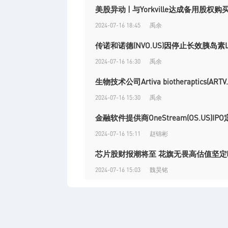
美股异动 | 与Yorkville达成备用股权
2024-07-16 18:45
禹余
传诺和诺德(NVO.US)因停止长效胰岛素
2024-07-16 16:30
禹余
生物技术公司Artiva biotheraptics(A
2024-07-16 15:30
禹余
金融软件提供商OneStream(OS.US)IP
2024-07-16 15:11
赵锦彬
芯片股财报潮将至 花旗无畏高估值坚定
2024-07-16 15:03
魏昊铭